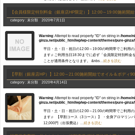
【会員様限定特別料金（銀座店HP限定）】12:00～19:00施術開始で
category :
未分類
2020年7月1日
Warning
: Attempt to read property "ID" on string in
/home/n
ginza.net/public_html/wp/wp-content/themes/pure-ginza/
平日・土・日・祝日の12:00～19:00の時間帯でご利
ます♫ ご利用当日18:30までに必ず「会員限定特別料
ことが適用条件となります。 &nbs…
続きを読む
【早割（銀座店HP）】12:00～21:00施術開始でオイル＆ボディ90
category :
未分類
2020年4月14日
Warning
: Attempt to read property "ID" on string in
/home/n
ginza.net/public_html/wp/wp-content/themes/pure-ginza/
平日・土・日・祝日の12:00～21:00の時間帯でご利
ます♫ 【早割コース（3コース）】 ・全身アロマリン
12,000円（出張費込）…
続きを読む