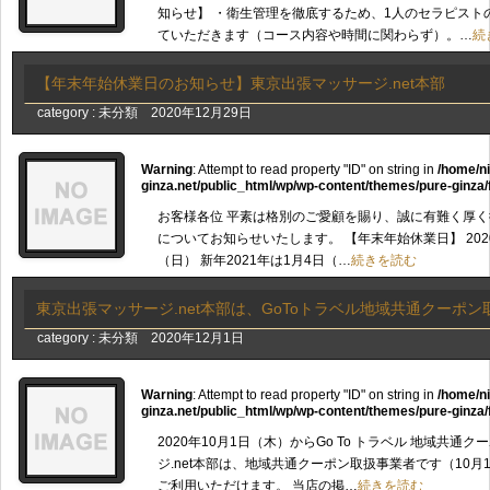
知らせ】 ・衛生管理を徹底するため、1人のセラピスト
ていただきます（コース内容や時間に関わらず）。…
続
【年末年始休業日のお知らせ】東京出張マッサージ.net本部
category :
未分類
2020年12月29日
Warning
: Attempt to read property "ID" on string in
/home/n
ginza.net/public_html/wp/wp-content/themes/pure-ginza/
お客様各位 平素は格別のご愛顧を賜り、誠に有難く厚く
についてお知らせいたします。 【年末年始休業日】 2020
（日） 新年2021年は1月4日（…
続きを読む
東京出張マッサージ.net本部は、GoToトラベル地域共通クーポ
category :
未分類
2020年12月1日
Warning
: Attempt to read property "ID" on string in
/home/n
ginza.net/public_html/wp/wp-content/themes/pure-ginza/
2020年10月1日（木）からGo To トラベル 地域共通
ジ.net本部は、地域共通クーポン取扱事業者です（10
ご利用いただけます。 当店の掲…
続きを読む