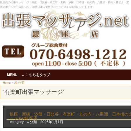
銀座発の出張マッサージ！銀座・日比谷・有楽町・新橋・汐留・日本橋・丸の内・八重洲・築地・勝どき・豊
洲のホテルやご自宅へ20～30代日本人女性プロセラピストがお伺いいたします。
MENU ← こちらをタップ
未分類
Home
»
‘有楽町出張マッサージ’
銀座・新橋・汐留・日比谷・有楽町・丸の内・八重洲・日本橋の
ージ.net銀座店
category :
未分類
2026年1月1日