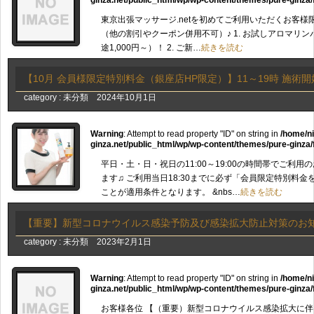
ginza.net/public_html/wp/wp-content/themes/pure-ginza/
東京出張マッサージ.netを初めてご利用いただくお客様
（他の割引やクーポン併用不可）♪ 1. お試しアロマリンパ
途1,000円～）！ 2. ご新…
続きを読む
【10月 会員様限定特別料金（銀座店HP限定）】11～19時 施術開始
category :
未分類
2024年10月1日
Warning
: Attempt to read property "ID" on string in
/home/n
ginza.net/public_html/wp/wp-content/themes/pure-ginza/
平日・土・日・祝日の11:00～19:00の時間帯でご利
ます♫ ご利用当日18:30までに必ず「会員限定特別料
ことが適用条件となります。 &nbs…
続きを読む
【重要】新型コロナウイルス感染予防及び感染拡大防止対策のお
category :
未分類
2023年2月1日
Warning
: Attempt to read property "ID" on string in
/home/n
ginza.net/public_html/wp/wp-content/themes/pure-ginza/
お客様各位 【（重要）新型コロナウイルス感染拡大に