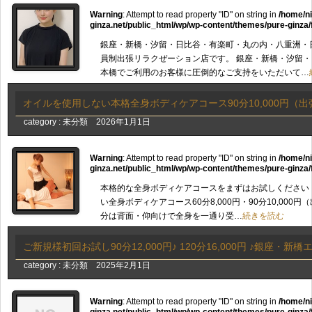
Warning
: Attempt to read property "ID" on string in
/home/n
ginza.net/public_html/wp/wp-content/themes/pure-ginza/
銀座・新橋・汐留・日比谷・有楽町・丸の内・八重洲・
員制出張リラクぜーション店です。 銀座・新橋・汐留
本橋でご利用のお客様に圧倒的なご支持をいただいて…
オイルを使用しない本格全身ボディケアコース90分10,000円（出張
category :
未分類
2026年1月1日
Warning
: Attempt to read property "ID" on string in
/home/n
ginza.net/public_html/wp/wp-content/themes/pure-ginza/
本格的な全身ボディケアコースをまずはお試しください
い全身ボディケアコース60分8,000円・90分10,000
分は背面・仰向けで全身を一通り受…
続きを読む
ご新規様初回お試し90分12,000円♪ 120分16,000円 ♪銀座・
category :
未分類
2025年2月1日
Warning
: Attempt to read property "ID" on string in
/home/n