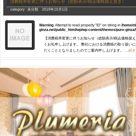
消費税率変更に伴うお知らせ（総額表示/税込価格据え置き）
category :
未分類
2019年10月1日
Warning
: Attempt to read property "ID" on string in
/home/n
ginza.net/public_html/wp/wp-content/themes/pure-ginza/
【消費税率変更に伴うお知らせ（総額表示/税込価格据え
くお礼申し上げます。 弊社における消費税の取り扱い
だくこととなりましたのでご案内申し上げます。 …
続き