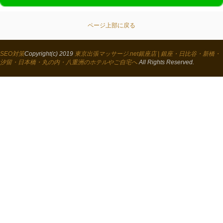
ページ上部に戻る
SEO対策
Copyright(c) 2019
東京出張マッサージ.net銀座店 | 銀座・日比谷・新橋・
汐留・日本橋・丸の内・八重洲のホテルやご自宅へ
All Rights Reserved.