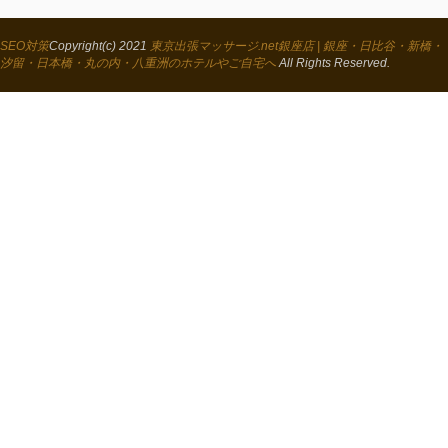
SEO対策
Copyright(c) 2021
東京出張マッサージ.net銀座店 | 銀座・日比谷・新橋・
汐留・日本橋・丸の内・八重洲のホテルやご自宅へ
All Rights Reserved.