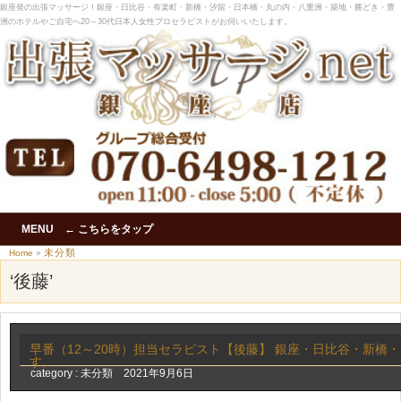
銀座発の出張マッサージ！銀座・日比谷・有楽町・新橋・汐留・日本橋・丸の内・八重洲・築地・勝どき・豊
洲のホテルやご自宅へ20～30代日本人女性プロセラピストがお伺いいたします。
MENU ← こちらをタップ
未分類
Home
»
‘後藤’
早番（12～20時）担当セラピスト【後藤】 銀座・日比谷・新橋
す。
category :
未分類
2021年9月6日