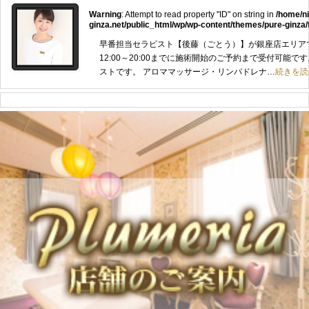
Warning
: Attempt to read property "ID" on string in
/home/n
ginza.net/public_html/wp/wp-content/themes/pure-ginza/
早番担当セラピスト【後藤（ごとう）】が銀座店エリア
12:00～20:00までに施術開始のご予約まで受付可能
ストです。 アロママッサージ・リンパドレナ…
続きを読