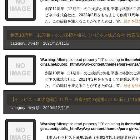
ginza.net/public_html/wp/wp-content/themes/pure-ginza/
創業11周年（12期目）のご挨拶と御礼 平素は格別のご
ピネス株式会社は、2022年2月をもちまして創業11周
た。この節目を迎えることができたのは、皆…
続きを読
創業10周年（11期目）のご挨拶と御礼（ハピネス株式会社 代表取
category :
未分類
2021年2月11日
Warning
: Attempt to read property "ID" on string in
/home/n
ginza.net/public_html/wp/wp-content/themes/pure-ginza/
創業10周年（11期目）のご挨拶と御礼 平素は格別のご
ピネス株式会社は、2021年2月をもちまして創業10周
た。この節目を迎えることができたのは、皆…
続きを読
【セラピスト30名急募】11月～ 東京都内の提携ホテル 新たに16
category :
未分類
2020年12月1日
Warning
: Attempt to read property "ID" on string in
/home/n
ginza.net/public_html/wp/wp-content/themes/pure-ginza/
【求人/セラピスト募集/急募（実務2年以上経験者歓迎）/入