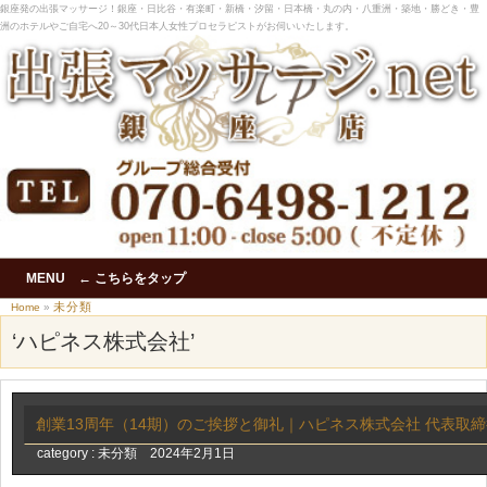
銀座発の出張マッサージ！銀座・日比谷・有楽町・新橋・汐留・日本橋・丸の内・八重洲・築地・勝どき・豊
洲のホテルやご自宅へ20～30代日本人女性プロセラピストがお伺いいたします。
MENU ← こちらをタップ
未分類
Home
»
‘ハピネス株式会社’
創業13周年（14期）のご挨拶と御礼｜ハピネス株式会社 代表取締
category :
未分類
2024年2月1日