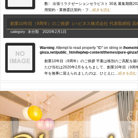
数〉 出張リラクゼーションセラピスト 30名 募集期限202
用契約・業務委託契約・フ…
続きを読む
創業10年目（9周年）のご挨拶（ハピネス株式会社 代表取締役 
category :
未分類
2020年2月1日
Warning
: Attempt to read property "ID" on string in
/home/n
ginza.net/public_html/wp/wp-content/themes/pure-ginza/
創業10年目（9周年）のご挨拶 平素は格別のご高配を
たび当社は2020年2月をもちまして、創業10年目（9
年を無事に迎えられましたのは、ひとえに…
続きを読む