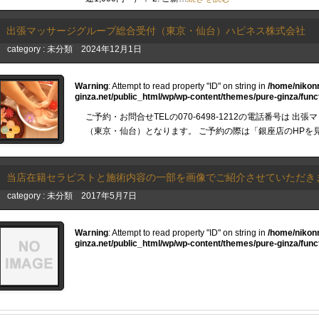
出張マッサージグループ総合受付（東京・仙台）ハピネス株式会社
category :
未分類
2024年12月1日
Warning
: Attempt to read property "ID" on string in
/home/nikon
ginza.net/public_html/wp/wp-content/themes/pure-ginza/func
ご予約・お問合せTELの070-6498-1212の電話番号は 出張
（東京・仙台）となります。 ご予約の際は「銀座店のHPを
当店在籍セラピストと施術内容の一部を画像でご紹介させていただき
category :
未分類
2017年5月7日
Warning
: Attempt to read property "ID" on string in
/home/nikon
ginza.net/public_html/wp/wp-content/themes/pure-ginza/func