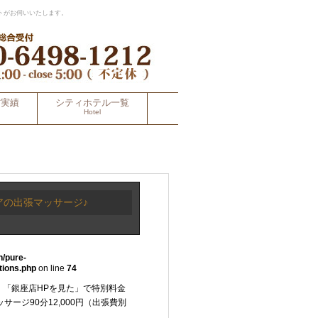
トがお伺いいたします。
材実績
シティホテル一覧
Hotel
エリアの出張マッサージ♪
n/pure-
tions.php
on line
74
！「銀座店HPを見た」で特別料金
サージ90分12,000円（出張費別