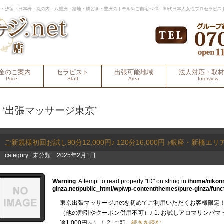
・汐留・日本橋・丸の内・八重洲・築地・勝どき・豊洲のホテルやご自宅へ20～30代日本人女性プロセラピス
金のご案内
セラピスト
出張可能地域
法人対応・取
Price
Staff
Area
Interview
‘出張マッサージ東京’
ご新規様初回お試し90分12,000円♪ 120分16,000円 ♪銀座・新橋
category :
未分類
2025年2月1日
Warning
: Attempt to read property "ID" on string in
/home/nikon
ginza.net/public_html/wp/wp-content/themes/pure-ginza/func
東京出張マッサージ.netを初めてご利用いただくお客様限定
（他の割引やクーポン併用不可）♪ 1. お試しアロマリンパマッ
途1,000円～）！ 2. ご新…
続きを読む