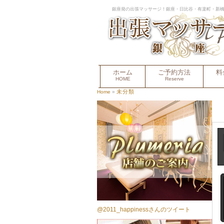
銀座発の出張マッサージ！銀座・日比谷・有楽町・新橋
ホーム
ご予約方法
料
HOME
Reserve
未分類
Home
»
@2011_happinessさんのツイート